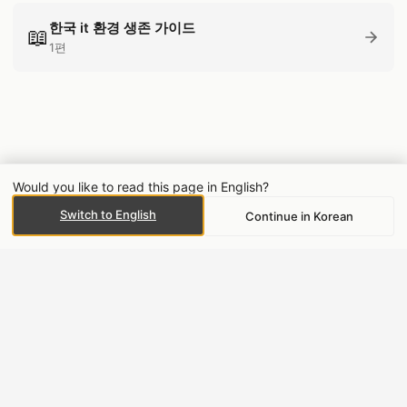
한국 it 환경 생존 가이드
📖
1편
Would you like to read this page in English?
Switch to English
Continue in Korean
전체 N/A 방문자 수
전체
N/A
개인정보처리방침
Contact
© 2026
Codeslog
·
Powered by
Hugo
&
PaperMod