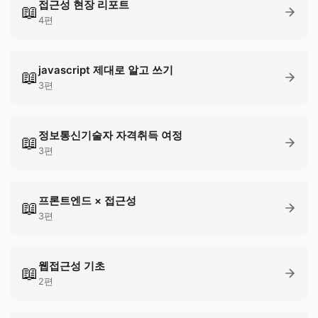
접근성 현장 리포트
📖
4편
javascript 제대로 알고 쓰기
📖
3편
정보통신기술자 자격취득 여정
📖
3편
프론트엔드 × 접근성
📖
3편
웹접근성 기초
📖
2편