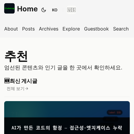
Home
KO
테마 전환
About
Posts
Archives
Explore
Guestbook
Search
추천
엄선된 콘텐츠와 인기 글을 한 곳에서 확인하세요.
🆕
최신 게시글
전체 보기
게시글