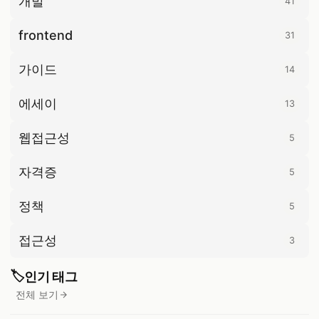
개발
41
41 개 게시글
frontend
31
31 개 게시글
가이드
14
14 개 게시글
에세이
13
13 개 게시글
웹접근성
5
5 개 게시글
자격증
5
5 개 게시글
정책
5
5 개 게시글
접근성
3
3 개 게시글
🏷️
인기 태그
전체 보기
태그