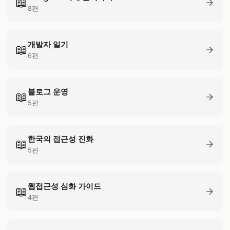
📖
8편
개발자 일기
📖
6편
블로그 운영
📖
5편
한국의 접근성 진화
📖
5편
웹접근성 심화 가이드
📖
4편