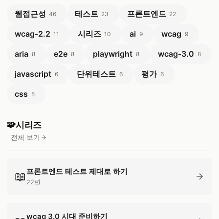
웹접근성
테스트
프론트엔드
46
23
22
wcag-2.2
시리즈
ai
wcag
11
10
9
9
aria
e2e
playwright
wcag-3.0
8
8
8
8
javascript
단위테스트
평가
6
6
6
css
5
🧩
시리즈
전체 보기
시리즈
프론트엔드 테스트 제대로 하기
📖
22편
wcag 3.0 시대 준비하기