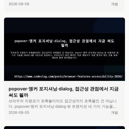
성 케이스를 조용히 …
2026-08-06
개발
popover·앵커 포지셔닝·dialog, 접근성 관점에서 지금
써도 될까
브라우저 지원표가 초록불이어도 접근성까지 초록불인 건 아닙니
다. popover·앵커 포지셔닝·dialog·뷰 트랜지션 네 가지 기능을
2026 …
2026-08-05
개발