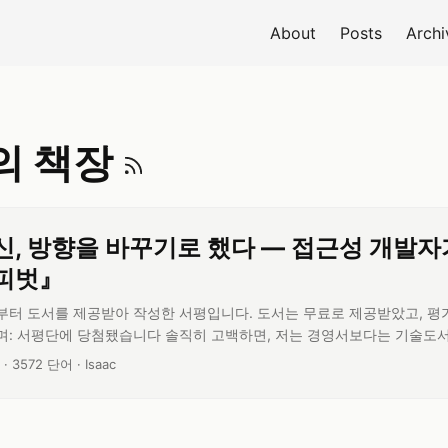
About
Posts
Archi
개발자의 책장 RS
의 책장
신, 방향을 바꾸기로 했다 — 접근성 개발자
피벗』
부터 도서를 제공받아 작성한 서평입니다. 도서는 무료로 제공받았고, 평
며: 서평단에 당첨됐습니다 솔직히 고백하면, 저는 경영서보다는 기술도서
고 있는 종이책과 전자책 대부분이 웹표준, 접근성, 자바스크립트 같은 것
읽기 시간:
글 단어 수:
글쓴이:
·
3572 단어
·
Isaac
는 제목을 본 순간 잠깐 멈칫했습니다. ‘피벗(Pivot)‘이라는 단어가, 
 닮아 있었거든요. ...