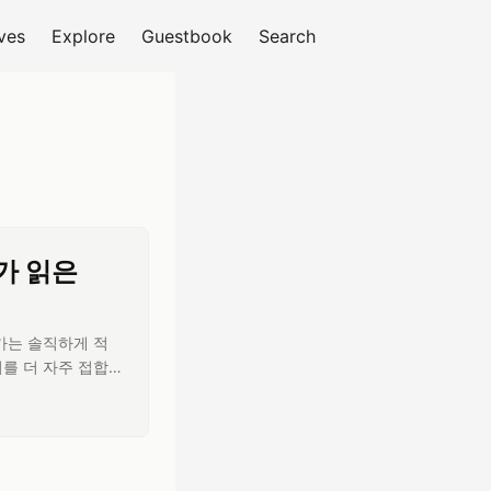
ves
Explore
Guestbook
Search
S 피드 구독
가 읽은
가는 솔직하게 적
를 더 자주 접합
들이거든요. 그런데
요즘 제 커리어를 설