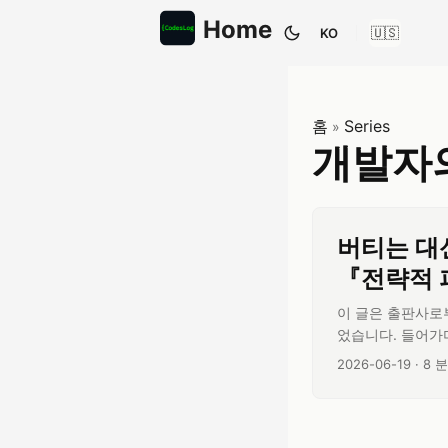
Home
KO
테마 전환
홈
Series
»
개발자
버티는 대
『전략적 
이 글은 출판사로
었습니다. 들어가
니다. 내가 가지
글 작성일:
글 
2026-06-19
·
8 분
『전략적 피벗』이라
명하는 단어와 너무