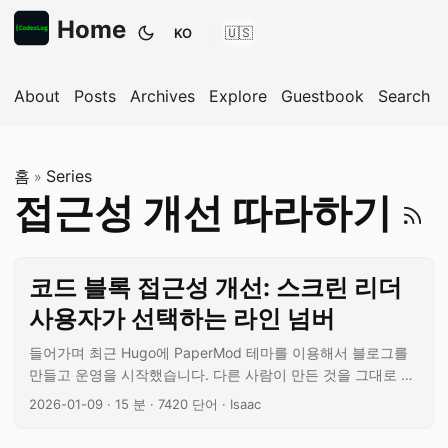
Home
KO
테마 전환
About
Posts
Archives
Explore
Guestbook
Search
홈
Series
»
접근성 개선 따라하기
코드 블록 접근성 개선: 스크린 리더
사용자가 선택하는 라인 넘버
들어가며 최근 Hugo에 PaperMod 테마를 이용해서 블로그를
만들고 운영을 시작했습니다. 다른 사람이 만든 것을 그대로 사
용하는건 빠르게 운영할 수 있다는 장점이 있지만, 모든 부분이
글 작성일:
글 읽기 시간:
글 단어 수:
글쓴이:
2026-01-09
·
15 분
·
7420 단어
·
Isaac
나에게 맞는 건 아니였습니다. 수많은 곳을 내 입맛과 취향에 맞
춰서 수정하다가 보니 코드 블록에 문제가 좀 있더군요. ...