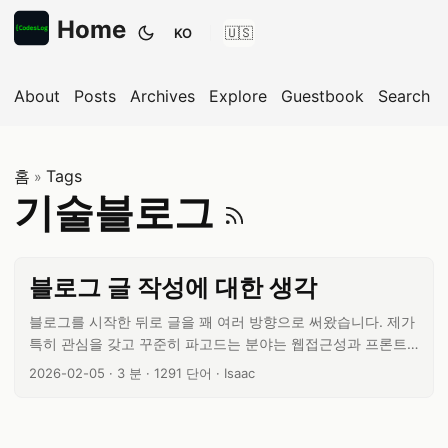
Home
KO
테마 전환
About
Posts
Archives
Explore
Guestbook
Search
홈
Tags
»
기술블로그 
기술블로그
블로그 글 작성에 대한 생각
블로그를 시작한 뒤로 글을 꽤 여러 방향으로 써왔습니다. 제가
특히 관심을 갖고 꾸준히 파고드는 분야는 웹접근성과 프론트
엔드입니다. 더 많은 글을 쓰고 싶고 아이디어도 계속 나오는데,
글 작성일:
글 읽기 시간:
글 단어 수:
글쓴이:
2026-02-05
·
3 분
·
1291 단어
·
Isaac
정작 글을 쓰는 속도는 생각만큼 빠르지 않습니다. 지금 시점에
서 작성해둔 초안만 8개가 남았는데, 초안작성 시작은 쉬운데
맺음이 이렇게나 어려울수가 있나 하고 생각하는 요즘이에요.