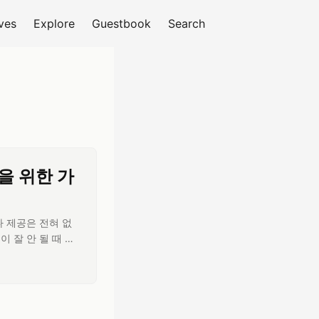
ves
Explore
Guestbook
Search
S 피드 구독
을 위한 가
나 제공은 전혀 없
 잘 안 될 때 가
번쯤 들어보셨을 거
는 것. ...