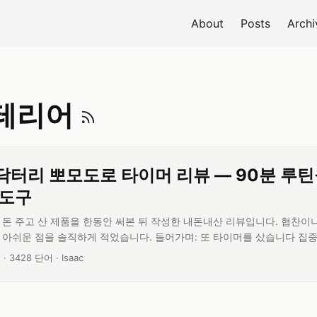
About
Posts
Archi
데스크테리어 RS
테리어
닥터리 뽀모도로 타이머 리뷰 — 90분 루틴
 도구
 돈 주고 산 제품을 한동안 써본 뒤 작성한 내돈내산 리뷰입니다. 협찬이
 아쉬운 점을 솔직하게 적었습니다. 들어가며: 또 타이머를 샀습니다 집중이
는 도구가 타이머죠. “25분만 집중하고 5분 쉬자"는 뽀모도로 기법, 한 
읽기 시간:
글 단어 수:
글쓴이:
분
·
3428 단어
·
Isaac
 해보면 문제는 의외로 단순한 데서 생깁니다. 타이머를 켜는 것부터가 귀찮다