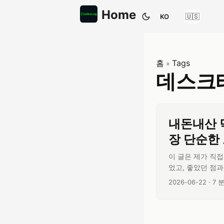
Home
KO
테마 전환
홈
Tags
»
데스크
내돈내산 
장 단순한
이 글은 제가 직접
었고, 좋았던 점과
장 손쉽게 꺼내 드
글 작성일:
글 
2026-06-22
·
7 
예요. 그런데 막상