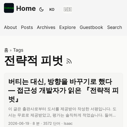
Home
KO
테마 전환
About
Posts
Archives
Explore
Guestbook
Search
홈
Tags
»
전략적 피벗
전략적 피벗
버티는 대신, 방향을 바꾸기로 했다
— 접근성 개발자가 읽은 『전략적 피
벗』
이 글은 출판사로부터 도서를 제공받아 작성한 서평입니다. 도
서는 무료로 제공받았고, 평가는 솔직하게 적었습니다. 들어가
며: 서평단에 당첨됐습니다 솔직히 고백하면, 저는 경영서보다
글 작성일:
글 읽기 시간:
글 단어 수:
글쓴이:
2026-06-19
·
8 분
·
3572 단어
·
Isaac