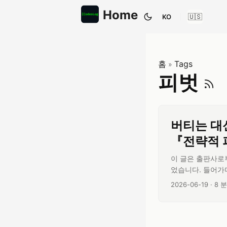
Home
KO
테마 전환
홈
Tags
»
피벗
버티는 대
『전략적 
이 글은 출판사로
었습니다. 들어가
니다. 내가 가지
글 작성일:
글 
2026-06-19
·
8 분
『전략적 피벗』이라
명하는 단어와 너무