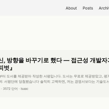
About
Posts
Archi
피벗 RSS 피드 구독
신, 방향을 바꾸기로 했다 — 접근성 개발자
피벗』
부터 도서를 제공받아 작성한 서평입니다. 도서는 무료로 제공받았고, 평
며: 서평단에 당첨됐습니다 솔직히 고백하면, 저는 경영서보다는 기술도서
고 있는 종이책과 전자책 대부분이 웹표준, 접근성, 자바스크립트 같은 것
읽기 시간:
글 단어 수:
글쓴이:
·
3572 단어
·
Isaac
는 제목을 본 순간 잠깐 멈칫했습니다. ‘피벗(Pivot)‘이라는 단어가, 
 닮아 있었거든요. ...