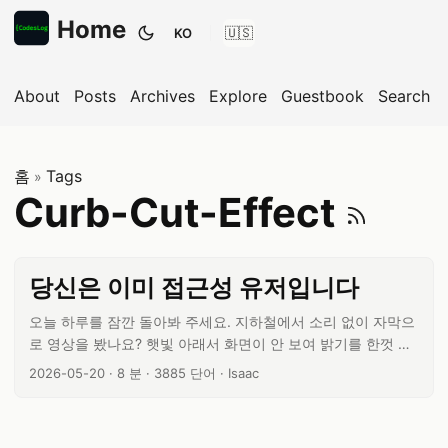
Home
KO
테마 전환
About
Posts
Archives
Explore
Guestbook
Search
홈
Tags
»
Cur
Curb-Cut-Effect
당신은 이미 접근성 유저입니다
오늘 하루를 잠깐 돌아봐 주세요. 지하철에서 소리 없이 자막으
로 영상을 봤나요? 햇빛 아래서 화면이 안 보여 밝기를 한껏 올
렸나요? 한 손에 짐을 들고 엄지 하나로 스마트폰을 조작했나
글 작성일:
글 읽기 시간:
글 단어 수:
글쓴이:
2026-05-20
·
8 분
·
3885 단어
·
Isaac
요? 눈이 피로해서 야간 모드나 다크모드를 켰나요? ...