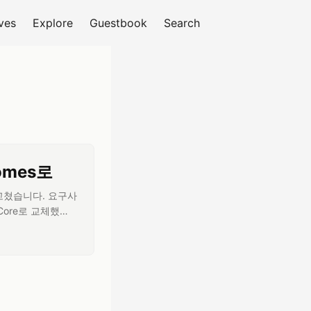
ves
Explore
Guestbook
Search
피드 구독
comes로
를 고쳤습니다. 요구사
을 Core로 교체했습
3.1 정보와 관계