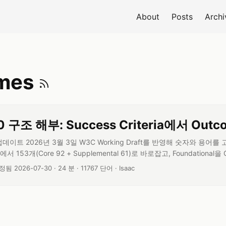
About
Posts
Archi
Outcomes RSS 
mes
0 구조 해부: Success Criteria에서 Out
0 업데이트 2026년 3월 3일 W3C Working Draft를 반영해 숫자와 용어
서 153개(Core 92 + Supplemental 61)로 바로잡고, Foundational
“174개"라는 수치는 출처가 확인되지 않아 따르지 않았습니다. 들어가며 “1.
글 읽기 시간:
글 단어 수:
글쓴이:
정됨 2026-07-30
·
24 분
·
11767 단어
·
Isaac
ships) - Level A” ...