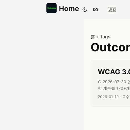
Home
KO
테마 전환
홈
Tags
»
Outco
WCAG 3.
↻ 2026-07-3
항 개수를 170+개에
니다. 널리 퍼진 
글 작성일:
2026-01-19
·
수
(Info and Relation