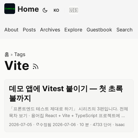
Home
KO
테마 전환
About
Posts
Archives
Explore
Guestbook
Search
홈
Tags
»
Vite RSS 피드 구
Vite
데모 앱에 Vitest 붙이기 — 첫 초록
불까지
「프론트엔드 테스트 제대로 하기」 시리즈의 3편입니다. 전체
목차 보기 · 용어집 React + Vite + TypeScript 프로젝트에 테
스트 환경을 붙이는 과정을 빈 폴더에서 첫 통과까지 통째로 따
글 작성일:
글 읽기 시간:
글 단어 수:
글쓴이:
2026-07-05
·
수정됨 2026-07-06
·
10 분
·
4733 단어
·
Isaac
라 하는 글입니다. Vitest·Testing Library·jsdom을 설치하고,
설정 파일을 줄 단위로 이해하고, 첫 테스트를 초록불로 만들고,